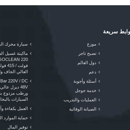
ابط سريعة
موزع
سيارة محرك الب
تصبح تاجر
ماكينة غسيل الس
دول العالم
فولت /
العالي الجاف وال
دعم
ar 220V / DC
أسئلة وأجوبة
48V ديزل عا
خدمة جوجل
ورطب مزدوج بن
السيارات بالبخار
العمليات والتدريب
العمل بكفاءة وأ
الصيانة الوقائية
حماية الموارد ال
توفير المال