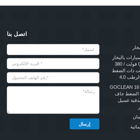
اتصل بنا
خار
يارات بالبخار
GOCLEAN 220 فولت / 380
 415 فولت ذات الضغط
رطب 4.0
GOCLEAN 16 B
لي الضغط جاف
دقية غسيل
مان
مائية