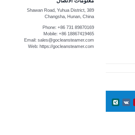
معلومات الاتصال
389 Shawan Road, Yuhua District,
Changsha, Hunan, China
Phone:
+86 731 89870169
Mobile:
+86 18867419465
Email:
sales@gocleansteamer.com
Web:
https://gocleansteamer.com
Xing
Vk
Pintere