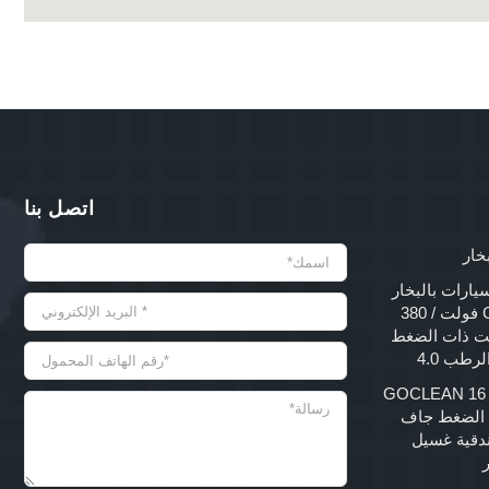
اتصل بنا
خار
يارات بالبخار
GOCLEAN 220 فولت / 380
 415 فولت ذات الضغط
رطب 4.0
GOCLEAN 16 B
لي الضغط جاف
دقية غسيل