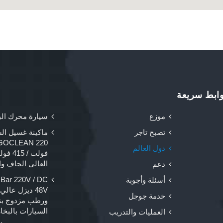
ابط سريعة
موزع
سيارة محرك الب
تصبح تاجر
ماكينة غسيل الس
دول العالم
فولت /
العالي الجاف وال
دعم
ar 220V / DC
أسئلة وأجوبة
48V ديزل عا
خدمة جوجل
ورطب مزدوج بن
السيارات بالبخار
العمليات والتدريب