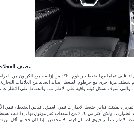
تنظيف العجلات
ضل لتنظيف تماما مع الضغط خرطوم . تأكد من إزالة جميع الكربون من الفرام
ثم شطف مرة أخرى مع خرطوم الضغط . هناك العديد من العلامات التجارية ا
طارات ، والتي سوف تشكل فيلم واقية على الإطارات ، والحفاظ على الإطارات 
د تمرير ، يمكنك قياس ضغط الإطارات فقي العمق . قياس الضغط ، فمن ال
موثوق بها قياس الضغط . محطة الغاز متر يمكن استخدامها في حالات الطوارئ ، ولكن أكثر من 70 ٪ من المعدات غير موثوق بها