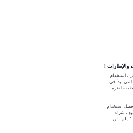
 والإطارات !
ل . استخدام
لتي تبدأ في
نظيفة لفترة
أفضل استخدام
 . إذا كنت تستطيع ، شراء
واحدة على الأقل في الشهر للتحقق من ضغط الهواء في الإطارات . نمط الإطارات أمر حيوي لضمان قبضة لا تنخفض . إذا كان حجمها أقل من 1.6 ملم ، لن